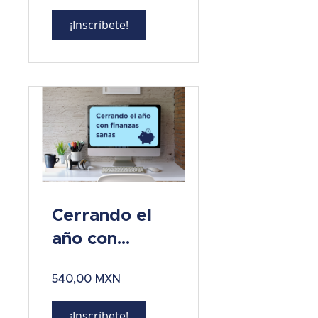
nov
¡Inscríbete!
Cerrando el
año con
finanzas sanas
540,00 MXN
23 nov
¡Inscríbete!