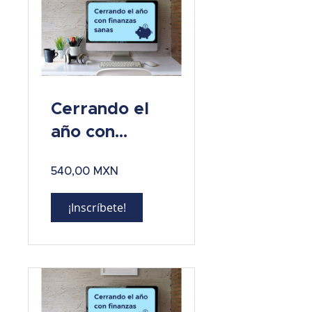
Cerrando el
año con
finanzas sanas
540,00 MXN
27 nov
¡Inscríbete!