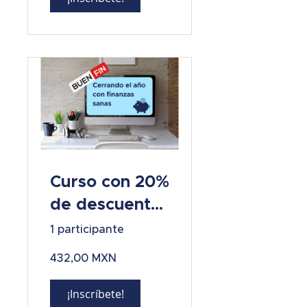
Curso con 20%
de descuento
23 nov
1 participante
432,00 MXN
¡Inscríbete!