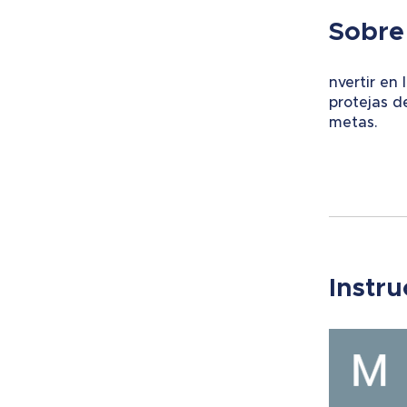
Sobre
nvertir en
protejas d
metas.
Instru