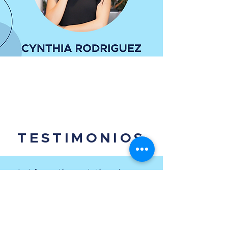
TESTIMONIOS
La información me sirvió mucho para
poner mis metas de ahorro en acción y
no esperar más tiempo, aclaro mis dudas
y nuevas formas para lograrlo. De verdad
agradezco mucho el tiempo y la